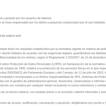
 y gratuito por los usuarios de Internet.
o se hace responsable por los daños y perjuicios ocasionados por el uso indebido d
 esta página web.
mple todos los requisitos establecidos por la normativa vigente en materia de prot
en siendo tratados de acuerdo con las exigencias legales, guardándose las debida
nfidencialidad de los mismos, según el Reglamento 1720/2007, de 21 de diciembre
 sobre Protección de Datos Personales (LOPD), en transposición de la normativa 
 octubre de 1995, relativa a la protección de les personas físicas en lo que respe
Directiva 2002/58/CE del Parlamento Europeo y del Consejo, de 12 de julio de 2002,
dencialidad e incorporados a un fichero responsabilidad de SPS, Sistemas de Prote
das con la gestión de administración general, desarrollar, comercializar e informar 
elación con nosotros por cualquier medio incluyendo el correo electrónico o similar,
s de un tercero deberá, con carácter previo a su inclusión, haberle informado y sol
hos de acceso, rectificación, cancelación y oposición, dirigiéndose por escrito a 