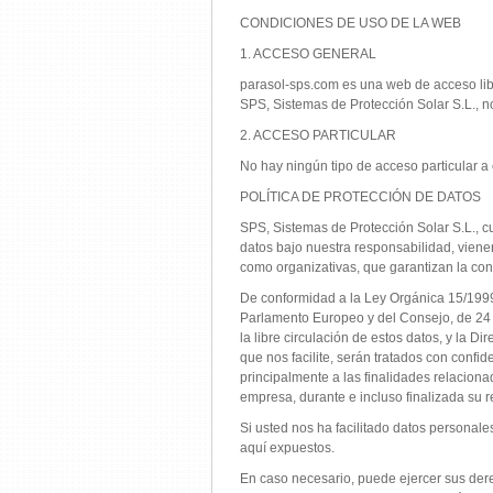
CONDICIONES DE USO DE LA WEB
1. ACCESO GENERAL
parasol-sps.com es una web de acceso libre
SPS, Sistemas de Protección Solar S.L., n
2. ACCESO PARTICULAR
No hay ningún tipo de acceso particular a
POLÍTICA DE PROTECCIÓN DE DATOS
SPS, Sistemas de Protección Solar S.L., cu
datos bajo nuestra responsabilidad, vien
como organizativas, que garantizan la co
De conformidad a la Ley Orgánica 15/1999
Parlamento Europeo y del Consejo, de 24 de
la libre circulación de estos datos, y la 
que nos facilite, serán tratados con confi
principalmente a las finalidades relaciona
empresa, durante e incluso finalizada su r
Si usted nos ha facilitado datos personale
aquí expuestos.
En caso necesario, puede ejercer sus derec