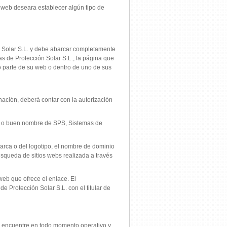
na web deseara establecer algún tipo de
ón Solar S.L. y debe abarcar completamente
as de Protección Solar S.L., la página que
mo parte de su web o dentro de uno de sus
nación, deberá contar con la autorización
ión o buen nombre de SPS, Sistemas de
marca o del logotipo, el nombre de dominio
squeda de sitios webs realizada a través
web que ofrece el enlace. El
e Protección Solar S.L. con el titular de
se encuentre en todo momento operativo y