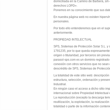
domiciliada en la Camino de Barberá, s/n
derechos LOPD».
Ponemos en su conocimiento que sus datos
En nuestra página web no existen hipervín
personales.
Por todo ello entenderemos que en el supue
anteriormente.
PROPIEDAD INTELECTUAL
SPS, Sistemas de Protección Solar S.L. y 
1791235, por lo que queda expresamente pr
origen o titularidad, por terceros sin prev
parasol-sps.com es un dominio registrado 
conexión con otros servicios que no sean
descrédito de SPS, Sistemas de Protección
La totalidad de este sitio web: descripció
estructura, selección, ordenación y prese
Industrial.
En ningún caso el acceso a dicho sitio imp
internacional sobre Propiedad Intelectual e
La reproducción (excepto la descarga tempor
reutilización, la explotación, la realizaci
totalidad o parte de la información conten