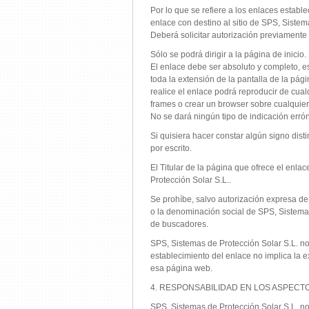
Por lo que se refiere a los enlaces establ
enlace con destino al sitio de SPS, Sistem
Deberá solicitar autorización previamente
Sólo se podrá dirigir a la página de inicio.
El enlace debe ser absoluto y completo, e
toda la extensión de la pantalla de la pág
realice el enlace podrá reproducir de cual
frames o crear un browser sobre cualquier
No se dará ningún tipo de indicación erró
Si quisiera hacer constar algún signo dis
por escrito.
El Titular de la página que ofrece el enl
Protección Solar S.L..
Se prohíbe, salvo autorización expresa de
o la denominación social de SPS, Sistema
de buscadores.
SPS, Sistemas de Protección Solar S.L. no
establecimiento del enlace no implica la e
esa página web.
4. RESPONSABILIDAD EN LOS ASPECT
SPS, Sistemas de Protección Solar S.L. no