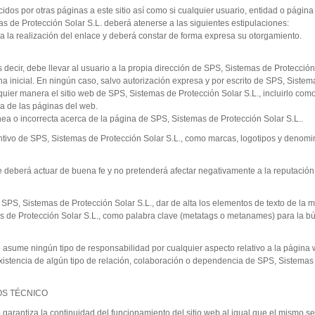
ecidos por otras páginas a este sitio así como si cualquier usuario, entidad o pági
as de Protección Solar S.L. deberá atenerse a las siguientes estipulaciones:
 a la realización del enlace y deberá constar de forma expresa su otorgamiento.
s decir, debe llevar al usuario a la propia dirección de SPS, Sistemas de Protecci
ina inicial. En ningún caso, salvo autorización expresa y por escrito de SPS, Sistem
quier manera el sitio web de SPS, Sistemas de Protección Solar S.L., incluirlo co
a de las páginas del web.
nea o incorrecta acerca de la página de SPS, Sistemas de Protección Solar S.L..
tintivo de SPS, Sistemas de Protección Solar S.L., como marcas, logotipos y denomi
ace deberá actuar de buena fe y no pretenderá afectar negativamente a la reputac
 SPS, Sistemas de Protección Solar S.L., dar de alta los elementos de texto de la 
s de Protección Solar S.L., como palabra clave (metatags o metanames) para la bú
 asume ningún tipo de responsabilidad por cualquier aspecto relativo a la página 
xistencia de algún tipo de relación, colaboración o dependencia de SPS, Sistemas d
OS TÉCNICO
 garantiza la continuidad del funcionamiento del sitio web al igual que el mismo 