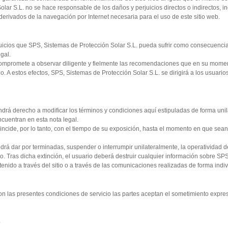
lar S.L. no se hace responsable de los daños y perjuicios directos o indirectos, i
 derivados de la navegación por Internet necesaria para el uso de este sitio web.
uicios que SPS, Sistemas de Protección Solar S.L. pueda sufrir como consecuencia
gal.
compromete a observar diligente y fielmente las recomendaciones que en su mome
itio. A estos efectos, SPS, Sistemas de Protección Solar S.L. se dirigirá a los usuar
drá derecho a modificar los términos y condiciones aquí estipuladas de forma unila
cuentran en esta nota legal.
incide, por lo tanto, con el tiempo de su exposición, hasta el momento en que sean
rá dar por terminadas, suspender o interrumpir unilateralmente, la operatividad de e
o. Tras dicha extinción, el usuario deberá destruir cualquier información sobre SP
nido a través del sitio o a través de las comunicaciones realizadas de forma indiv
on las presentes condiciones de servicio las partes aceptan el sometimiento expr
a