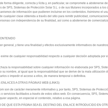
de forma diligente, correcta y lícita y, en particular, se compromete a abstenerse de 
s de SPS, Sistemas de Protección Solar S.L. o de sus titulares incorporados a los 
canismos de información que pudieren incluirse en los contenidos. Asimismo el us
n de cualquier clase obtenida a través del sitio para remitir publicidad, comunicaci
 personas con independencia de su finalidad, así como a abstenerse de comercializ
CONTENIDO
ter general, y tiene una finalidad y efectos exclusivamente informativos de nuestros
 exime de cualquier responsabilidad respecto a cualquier decisión adoptada por e
chaza la responsabilidad sobre cualquier información no elaborada por SPS, Siste
o su nombre, al igual que la responsabilidad que se derive de la mala utilización d
itarlos o impedir el acceso a ellos, de manera temporal o definitiva.
 ENLACES A OTRAS PÁGINAS WEB (LINKS)
m son de carácter meramente informativo y, por tanto, SPS, Sistemas de Protección 
o servicios facilitados a través de estos sitios web. En consecuencia, SPS, Sistem
quier aspecto, en especial el contenido, relativo a esa página.
O DE QUE ESTA PÁGINA SEA EL DESTINO DEL ENLACE INTRODUCIDO EN OTR