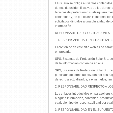
El usuario se obliga a usar los contenidos 
demás datos identificativos de los derecho
técnicos de protección o cualesquiera me
contenidos y, en particular, la informació
solicitados dirigidos a una pluralidad de
información.
RESPONSABILIDAD Y OBLIGACIONES
1. RESPONSABILIDAD EN CUANTO AL 
El contenido de este sitio web es de carác
empresarial.
SPS, Sistemas de Protección Solar S.L. se
de la información contenida en ella.
SPS, Sistemas de Protección Solar S.L. re
publicada de forma autorizada por ella baj
derecho a actualizarlos, a eliminarlos, lim
2. RESPONSABILIDAD RESPECTO A LOS
Los enlaces introducidos en parasol-sps.co
ninguna información, contenido, productos 
cualquier tipo de responsabilidad por cual
3. RESPONSABILIDAD EN EL SUPUEST