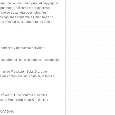
suprimir, eludir o manipular el copyright y
contenidos, así como los dispositivos
uario se abstendrá de emplear los
ones con fines comerciales, mensajes no
ar o divulgar de cualquier modo dicha
 servicios y de nuestra actividad
l usuario del sitio web como consecuencia
mas de Protección Solar S.L. o no
e los contenidos, así como se reserva el
Solar S.L. no controla ni verifica
as de Protección Solar S.L. declina
A PÁGINA