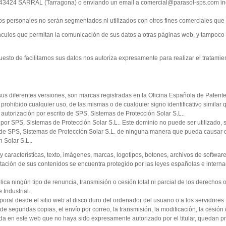
 43424 SARRAL (Tarragona) o enviando un email a comercial@parasol-sps.com ind
 personales no serán segmentados ni utilizados con otros fines comerciales que 
culos que permitan la comunicación de sus datos a otras páginas web, y tampoco e
sto de facilitarnos sus datos nos autoriza expresamente para realizar el tratamie
sus diferentes versiones, son marcas registradas en la Oficina Española de Paten
ohibido cualquier uso, de las mismas o de cualquier signo identificativo similar 
ia autorización por escrito de SPS, Sistemas de Protección Solar S.L..
por SPS, Sistemas de Protección Solar S.L.. Este dominio no puede ser utilizado, s
 de SPS, Sistemas de Protección Solar S.L. de ninguna manera que pueda causar co
 Solar S.L..
n y características, texto, imágenes, marcas, logotipos, botones, archivos de softwa
ntación de sus contenidos se encuentra protegido por las leyes españolas e interna
lica ningún tipo de renuncia, transmisión o cesión total ni parcial de los derechos 
 Industrial.
al desde el sitio web al disco duro del ordenador del usuario o a los servidores Pro
ón de segundas copias, el envío por correo, la transmisión, la modificación, la cesió
ida en este web que no haya sido expresamente autorizado por el titular, quedan p