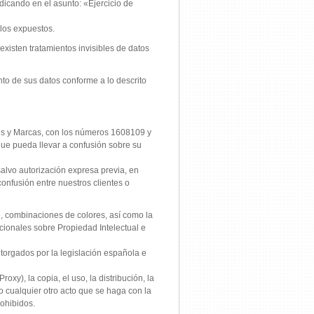
icando en el asunto: «Ejercicio de
los expuestos.
xisten tratamientos invisibles de datos
nto de sus datos conforme a lo descrito
tes y Marcas, con los números 1608109 y
que pueda llevar a confusión sobre su
alvo autorización expresa previa, en
nfusión entre nuestros clientes o
re, combinaciones de colores, así como la
cionales sobre Propiedad Intelectual e
otorgados por la legislación española e
xy), la copia, el uso, la distribución, la
n o cualquier otro acto que se haga con la
rohibidos.