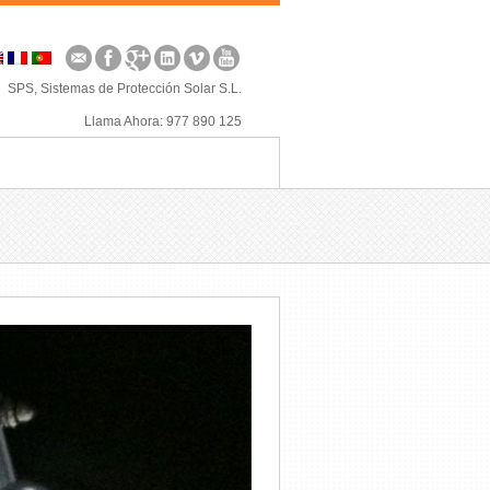
SPS, Sistemas de Protección Solar S.L.
Llama Ahora: 977 890 125