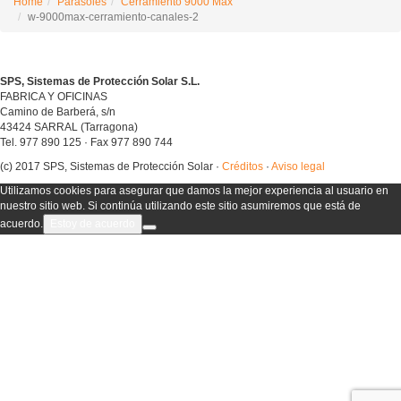
Home
Parasoles
Cerramiento 9000 Max
w-9000max-cerramiento-canales-2
SPS, Sistemas de Protección Solar S.L.
FABRICA Y OFICINAS
Camino de Barberá, s/n
43424 SARRAL (Tarragona)
Tel. 977 890 125 · Fax 977 890 744
(c) 2017 SPS, Sistemas de Protección Solar ·
Créditos
·
Aviso legal
Utilizamos cookies para asegurar que damos la mejor experiencia al usuario en
nuestro sitio web. Si continúa utilizando este sitio asumiremos que está de
acuerdo.
Estoy de acuerdo