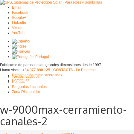
Email
Facebook
Google+
Linkedin
Vimeo
YouTube
Fabricante de parasoles de grandes dimensiones desde 1997
Llama Ahora:
+34 977 890 125
·
CONTACTA
·
La Empresa
Parasoles aluminio, acero inox
Tejidos, Lacados
consultar stock
Sombrillas
Noticias
Preguntas frecuentes
Zona Distribuidor
w-9000max-cerramiento-
canales-2