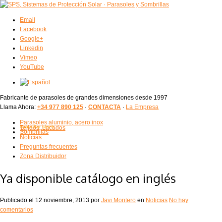
Email
Facebook
Google+
Linkedin
Vimeo
YouTube
Fabricante de parasoles de grandes dimensiones desde 1997
Llama Ahora:
+34 977 890 125
·
CONTACTA
·
La Empresa
Parasoles aluminio, acero inox
consultar stock
Tejidos, Lacados
Sombrillas
Noticias
Preguntas frecuentes
Zona Distribuidor
Ya disponible catálogo en inglés
Publicado el
12 noviembre, 2013
por
Javi Montero
en
Noticias
No hay
comentarios