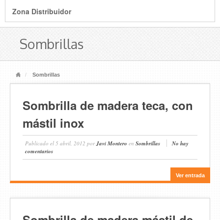
Zona Distribuidor
Sombrillas
Sombrillas
Sombrilla de madera teca, con
mástil inox
Publicado el
5 abril, 2012
por
Javi Montero
en
Sombrillas
No hay
comentarios
Ver entrada
Sombrilla de madera mástil de