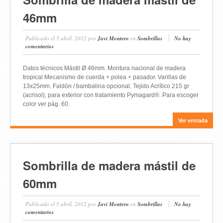
46mm
Publicado el
5 abril, 2012
por
Javi Montero
en
Sombrillas
No hay
comentarios
Datos técnicos Mástil Ø 46mm. Montura nacional de madera
tropical Mecanismo de cuerda + polea + pasador. Varillas de
13x25mm. Faldón / bambalina opcional. Tejido Acrílico 215 gr
(acrisol), para exterior con tratamiento Pymagard®. Para escoger
color ver pág. 60.
Ver entrada
Sombrilla de madera mástil de
60mm
Publicado el
5 abril, 2012
por
Javi Montero
en
Sombrillas
No hay
comentarios