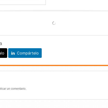
a
alo
Compártelo
licar un comentario.