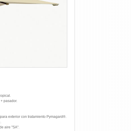
opical.
+ pasador.
), para exterior con tratamiento Pymagard®.
.
e aire "SA".