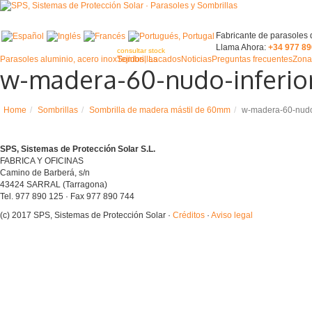
Fabricante de parasoles
Llama Ahora:
+34 977 89
consultar stock
Parasoles aluminio, acero inox
Sombrillas
Tejidos, Lacados
Noticias
Preguntas frecuentes
Zona 
w-madera-60-nudo-inferio
Home
Sombrillas
Sombrilla de madera mástil de 60mm
w-madera-60-nudo-
SPS, Sistemas de Protección Solar S.L.
FABRICA Y OFICINAS
Camino de Barberá, s/n
43424 SARRAL (Tarragona)
Tel. 977 890 125 · Fax 977 890 744
(c) 2017 SPS, Sistemas de Protección Solar ·
Créditos
·
Aviso legal